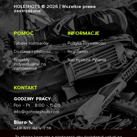
HOLESHOTS ® 2026 | Wszelkie prawa
zastrzeżone.
POMOC
INFORMACJE
Tabele rozmiarów
Polityka Prywatności
Dostawa i płatność
Regulamin
Projekty
Najczęstsze Pytania
indywidualne na
zamówienie
KONTAKT
GODZINY PRACY:
Pon - Pt 8:00 - 15:00
info@goholeshots.com
Biuro 📞
+48
512 945 778