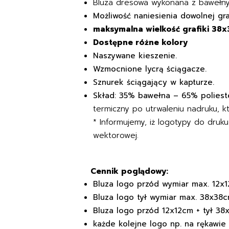
Bluza dresowa wykonana z bawełn
Możliwość naniesienia dowolnej gr
maksymalna wielkość grafiki 38
Dostępne różne kolory
Naszywane kieszenie.
Wzmocnione lycrą ściągacze.
Sznurek ściągający w kapturze.
Skład: 35% bawełna – 65% poliest
termiczny po utrwaleniu nadruku, kt
* Informujemy, iż logotypy do druk
wektorowej.
Cennik poglądowy:
Bluza logo przód wymiar max. 12
Bluza logo tył wymiar max. 38x38
Bluza logo przód 12x12cm + tył 3
każde kolejne logo np. na rękawi