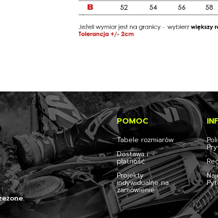
POMOC
IN
Tabele rozmiarów
Pol
Pry
Dostawa i
płatność
Reg
Projekty
Naj
indywidualne na
Pyt
zamówienie
zeżone.