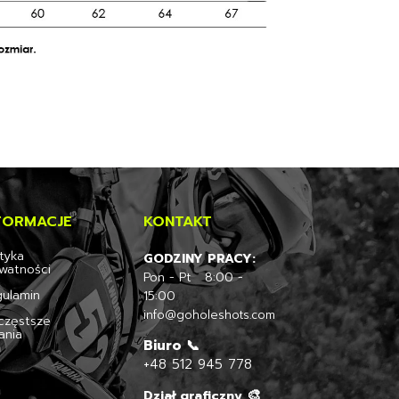
FORMACJE
KONTAKT
ityka
GODZINY PRACY:
watności
Pon - Pt 8:00 -
ulamin
15:00
info@goholeshots.com
częstsze
ania
Biuro 📞
+48
512 945 778
🎨
Dział graficzny