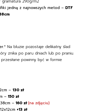
y gramatura 290g/m2
afiki jedną z najnowszych metod –
DTF
x38cm
er.
* Na bluzie pozostaje delikatny ślad
óry znika po paru dniach lub po praniu.
u przesłane powinny być w formie
x12cm –
130 zł
cm –
150 zł
8x38cm –
160 zł
(na zdjęciu)
e 12x12cm
+13 zł