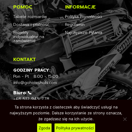
POMOC
INFORMACJE
Tabele rozmiarów
Polityka Prywatności
Dostawa i płatność
Regulamin
Projekty
Najczęstsze Pytania
indywidualne na
zamówienie
KONTAKT
GODZINY PRACY:
Pon - Pt 8:00 - 15:00
info@goholeshots.com
Biuro 📞
+48
512 945 778
Ta strona korzysta z ciasteczek aby świadczyć usługi na
🎨
Dział graficzny
najwyższym poziomie. Dalsze korzystanie ze strony oznacza,
+ 48
512 012 212
że zgadzasz się na ich użycie.
Zgoda
Polityka prywatności